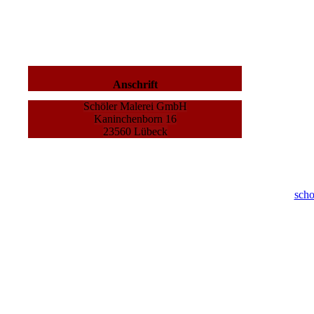
Anschrift
Schöler Malerei GmbH
Kaninchenborn 16
23560 Lübeck
scho