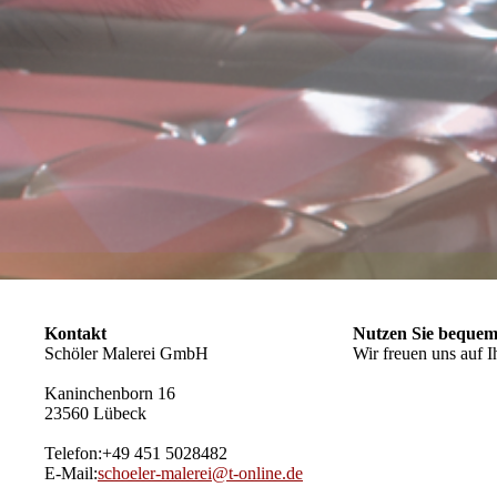
Kontakt
Nutzen Sie bequem
Schöler Malerei GmbH
Wir freuen uns auf I
Kaninchenborn 16
23560 Lübeck
Telefon:+49 451 5028482
E-Mail:
schoeler-malerei@t-online.de